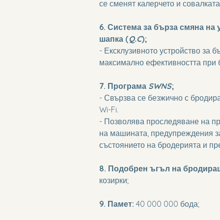
се сменят калерчето и совалката
6. Система за бърза смяна на
шапка (
Q.C
);
- Ексклузивното устройство за б
максимално ефективността при 
7. Програма 
SWNS
;
- Свързва се безжично с броди
Wi-Fi.
- Позволява проследяване на пр
на машината, предупреждения за
състоянието на бродерията и пр
8. Подобрен ъгъл на бродира
козирки;
9. Памет:
 40 000 000 бода;