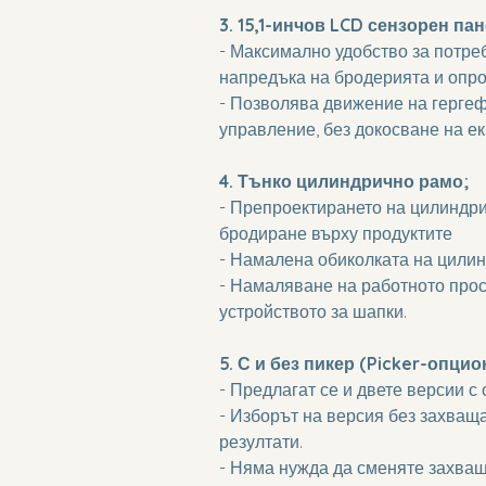
3. 15,1-инчов LCD сензорен пан
- Максимално удобство за потре
напредъка на бродерията и опро
- Позволява движение на гергефа
управление, без докосване на ек
4. Тънко цилиндрично рамо;
- Препроектирането на цилиндри
бродиране върху продуктите
- Намалена обиколката на цилин
- Намаляване на работното прос
устройството за шапки.
5. С и без пикер (Picker-опцио
- Предлагат се и двете версии с 
- Изборът на версия без захващ
резултати.
- Няма нужда да сменяте захваща