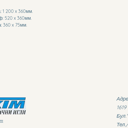
: 1 200 x 360мм.
ф: 520 x 360мм.
: 360 x 75мм.
Адре
1619
Бул.
ст
Тел.