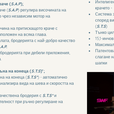
Интелиген
раче (
S.A.P
);
крачето - 
аче (
S.A.P
) регулира височината на 
Система з
 чрез независим мотор на 
според ви
(
S.T.S
)
чина на притискащото краче с 
Тънко ци
положен на всяка глава.
15,1-инчо
лата, бродерията с най-добро качество 
Максималн
.A.P.
Патентова
 бродерията при дебели приложения, 
слагане н
.
шапки
ъна на конеца (
S.T.S
)*
;
на на конеца (
S.T.S*
) - автоматично 
анализира вида на шева и скоростта на 
ачествена бродерия с 
S.T.S*
 и 
телност при ръчно регулиране на 