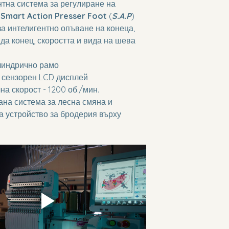
тна система за регулиране на 
 
Smart Action Presser Foot
 (
S.A.P
)
а интелигентно опъване на конеца, 
да конец, скоростта и вида на шева 
линдрично рамо
в сензорен LCD дисплей
а скорост - 1200 об./мин.
на система за лесна смяна и 
а устройство за бродерия върху 