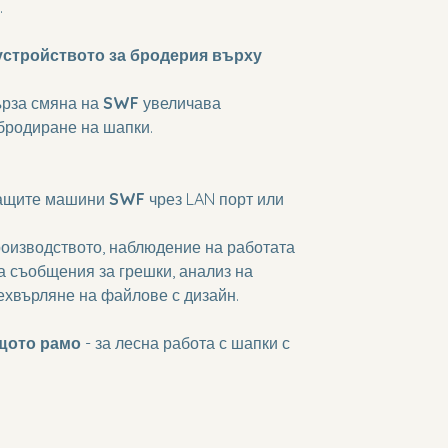
.
 устройството за бродерия върху 
ърза смяна на 
SWF
 увеличава 
бродиране на шапки.
ращите машини 
SWF
 чрез LAN порт или 
оизводството, наблюдение на работата 
 съобщения за грешки, анализ на 
ехвърляне на файлове с дизайн.
щото рамо
 - за лесна работа с шапки с 