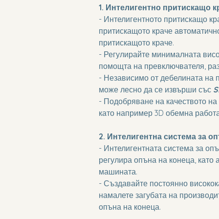
1. Интелигентно притискащо к
- Интелигентното притискащо кр
притискащото краче автоматично
притискащото краче.
- Регулирайте минималната висо
помощта на превключвателя, раз
- Независимо от дебелината на п
може лесно да се извърши със 
S
- Подобряване на качеството на
като например 3D обемна работа
2. Интелигентна система за оп
- Интелигентната система за опъ
регулира опъна на конеца, като 
машината.
- Създавайте постоянно високок
намалете загубата на производи
опъна на конеца.