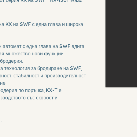
на 
KX
 на 
SWF 
с една глава и широка 
 автомат с една глава на 
SWF
 вдига 
авя множество нови функции.
бродерия.
а технология за бродиране на 
SWF
, 
ност, стабилност и производителност 
не. 
одерия по поръчка, 
KX-T
 е 
зводството със скорост и 
.