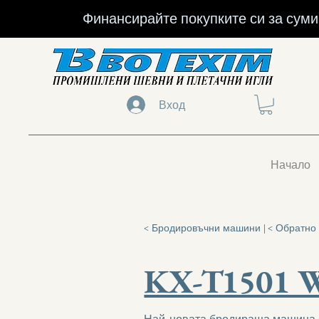
Финансирайте покупките си за суми 
Вход
Начало
< Бродировъчни машини |
< Обратно
KX-T1501 
Най-новата бродираща машина 