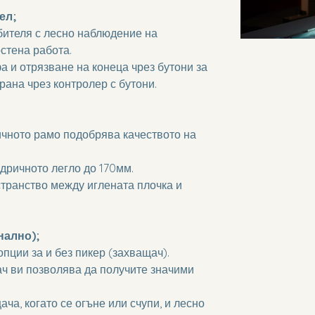
ел;
бителя с лесно наблюдение на 
стена работа.
 и отрязване на конеца чрез бутони за 
рана чрез контролер с бутони.
чното рамо подобрява качеството на 
дричното легло до 170мм.
транство между иглената плочка и 
нално);
опции за и без пикер (захващач).
ач ви позволява да получите значими 
ча, когато се огъне или счупи, и лесно 