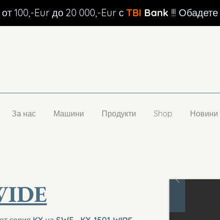
от 100,-Eur до 20 000,-Eur с
TBI
Bank
!!!
Обадете 
За нас
Машини
Продукти
Shop
Новини
WIDE
от серия
KX
на
SWF
-
KX-1501
WIDE