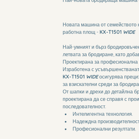
Новата машина от семейството 
работна площ - 
KX-T1501 
WIDE
Най-умният и бърз бродировъчен
летвата за бродиране, като доб
Проектирана за професионална 
Изработена с усъвършенстванат
KX-T1501 
WIDE 
осигурява прециз
за взискателни среди за бродира
От шапки и дрехи до детайлна бр
проектирана да се справя с прои
последователност.
Интелигентна технология.
Надеждна производителност
Професионални резултати.