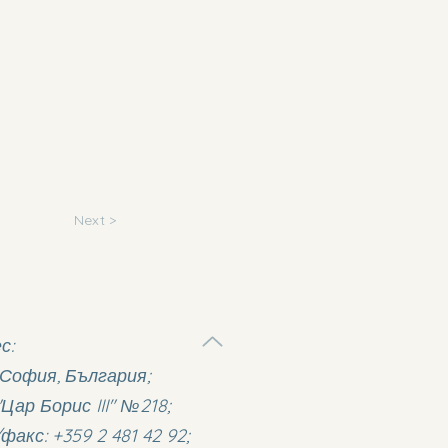
Next >
с:
 София, България;
"Цар Борис III" №218;
/факс: +359 2 481 42 92;