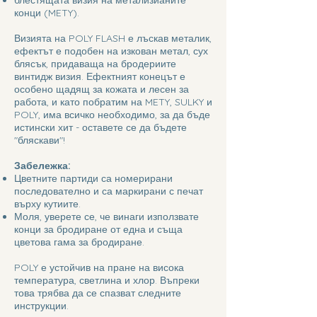
конци (METY).
Визията на POLY FLASH е лъскав металик,
ефектът е подобен на изкован метал, сух
блясък, придаваща на бродериите
винтидж визия. Ефектният конецът е
особено щадящ за кожата и лесен за
работа, и като побратим на METY, SULKY и
POLY, има всичко необходимо, за да бъде
истински хит - оставете се да бъдете
"бляскави"!
Забележка:
Цветните партиди са номерирани
последователно и са маркирани с печат
върху кутиите.
Моля, уверете се, че винаги използвате
конци за бродиране от една и съща
цветова гама за бродиране.
POLY е устойчив на пране на висока
температура, светлина и хлор. Въпреки
това трябва да се спазват следните
инструкции.