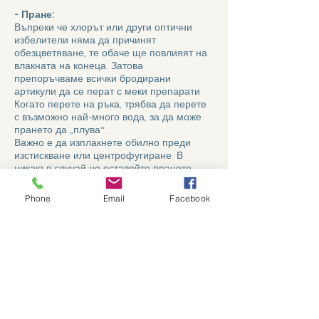
- Пране:
Въпреки че хлорът или други оптични
избелители няма да причинят
обезцветяване, те обаче ще повлияят на
влакната на конеца. Затова
препоръчваме всички бродирани
артикули да се перат с меки препарати.
Когато перете на ръка, трябва да перете
с възможно най-много вода, за да може
прането да „плува“.
Важно е да изплакнете обилно преди
изстискване или центрофугиране. В
никакъв случай не оставяйте прането
мокро. И двете са особено важни за
бродерия, която се пере за първи път.
Phone
Email
Facebook
- Химическо почистване -
отстраняване на петна:
POLY може да се почиства на химическо
чистене.
Ако препаратите за премахване на петна
влязат в контакт с бродерията, те не
трябва да съдържат белина или
препарати за избелване. След