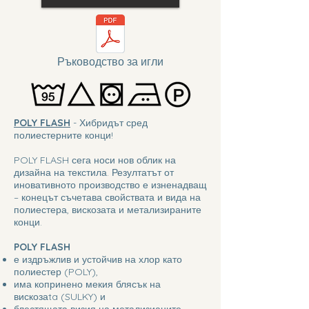
Ръководство за игли
POLY FLASH
- Хибридът сред
полиестерните конци!
POLY FLASH сега носи нов облик на
дизайна на текстила. Резултатът от
иновативното производство е изненадващ
– конецът съчетава свойствата и вида на
полиестера, вискозата и метализираните
конци.
POLY FLASH
е издръжлив и устойчив на хлор като
полиестер (POLY),
има копринено мекия блясък на
вискозаta (SULKY) и
блестящата визия на метализианите